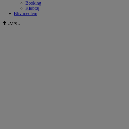
Booking
Klubtøj
Bliv medlem
-
M/S
-