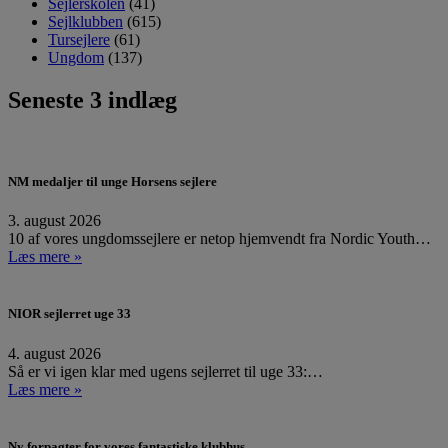
Sejlerskolen
(41)
Sejlklubben
(615)
Tursejlere
(61)
Ungdom
(137)
Seneste 3 indlæg
NM medaljer til unge Horsens sejlere
3. august 2026
10 af vores ungdomssejlere er netop hjemvendt fra Nordic Youth…
Læs mere »
NIOR sejlerret uge 33
4. august 2026
Så er vi igen klar med ugens sejlerret til uge 33:…
Læs mere »
Ny forpagter for vores fantastiske klubhus