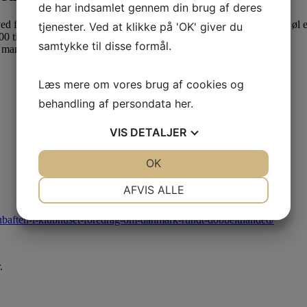
de har indsamlet gennem din brug af deres
ved fremvisning af dit medlemskort i baren kan købe stor øl (Classic øl el
tjenester. Ved at klikke på 'OK' giver du
00 til lukketid.
samtykke til disse formål.
 mandag til torsdag hele året rundt og kun for medlemmer.
Læs mere om vores brug af cookies og
behandling af persondata
her
.
VIS
DETALJER
JA
NEJ
OK
JA
NEJ
NØDVENDIGE
PRÆFERENCER
AFVIS ALLE
JA
NEJ
JA
NEJ
klubaften-i-klubhuset-foredrag-om-danmark-rundt-dobbelthanded/
MARKETING
STATISTIK
.