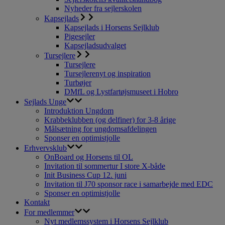
Nyheder fra sejlerskolen
Kapsejlads
Kapsejlads i Horsens Sejlklub
Pigesejler
Kapsejladsudvalget
Tursejlere
Tursejlere
Tursejlerenyt og inspiration
Turbøjer
DMfL og Lystfartøjsmuseet i Hobro
Sejlads Unge
Introduktion Ungdom
Krabbeklubben (og delfiner) for 3-8 årige
Målsætning for ungdomsafdelingen
Sponser en optimistjolle
Erhvervsklub
OnBoard og Horsens til OL
Invitation til sommertur I store X-både
Init Business Cup 12. juni
Invitation til J70 sponsor race i samarbejde med EDC
Sponser en optimistjolle
Kontakt
For medlemmer
Nyt medlemssystem i Horsens Sejlklub