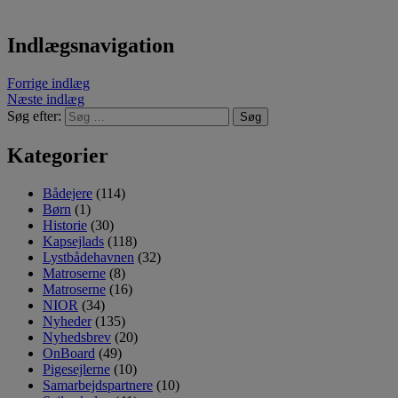
Indlægsnavigation
Forrige indlæg
Næste indlæg
Søg efter:
Kategorier
Bådejere
(114)
Børn
(1)
Historie
(30)
Kapsejlads
(118)
Lystbådehavnen
(32)
Matroserne
(8)
Matroserne
(16)
NIOR
(34)
Nyheder
(135)
Nyhedsbrev
(20)
OnBoard
(49)
Pigesejlerne
(10)
Samarbejdspartnere
(10)