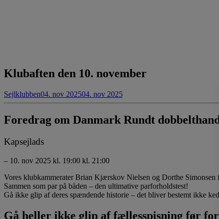
Klubaften den 10. november
Sejlklubben
04. nov 2025
04. nov 2025
Foredrag om Danmark Rundt dobbelthan
Kapsejlads
– 10. nov 2025 kl. 19:00 kl. 21:00
Vores klubkammerater Brian Kjærskov Nielsen og Dorthe Simonsen fo
Sammen som par på båden – den ultimative parforholdstest!
Gå ikke glip af deres spændende historie – det bliver bestemt ikke ked
Gå heller ikke glip af fællesspisning før fo