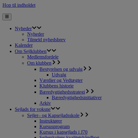
Hop til indholdet
Nyheder
Nyheder
Tilmeld nyhedsbrev
Kalender
Om Sejlklubben
Medlemsfordele
Om klubben
Bestyrelsen og udvalg
Udvalg
Værdier og Vedtægter
Klubbens historie
Bæredygtighedsstrategi
Bæredygtighedsinitiativer
Arkiv
Sejlads for voksne
Sejler– og Kapsejladsskole
Instruktører
Kursusprogram
Kursus i kapsejlads i J70
Sejlerskolens kvalitetshåndbog