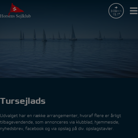
Hop
til
3.09
M/S
15.1
indholdet
Tursejlads
Udvalget har en række arrangementer, hvoraf flere er årligt
tilbagevendende, som annonceres via klubblad, hjemmeside,
nyhedsbrev, facebook og via opslag på div. opslagstavler.