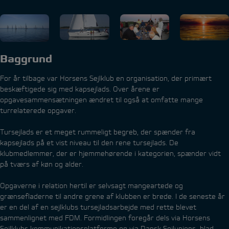
Baggrund
For år tilbage var Horsens Sejlklub en organisation, der primært
beskæftigede sig med kapsejlads. Over årene er
opgavesammensætningen ændret til også at omfatte mange
turrelaterede opgaver.
Tursejlads er et meget rummeligt begreb, der spænder fra
kapsejlads på et vist niveau til den rene tursejlads. De
klubmedlemmer, der er hjemmehørende i kategorien, spænder vidt
på tværs af køn og alder.
Opgaverne i relation hertil er selvsagt mangeartede og
grænsefladerne til andre grene af klubben er brede. I de seneste år
er en del af en sejlklubs tursejladsarbejde med rette blevet
sammenlignet med FDM. Formidlingen foregår dels via Horsens
Sejlklubs kommunikationsplatforme og via Dansk Sejlunions blad