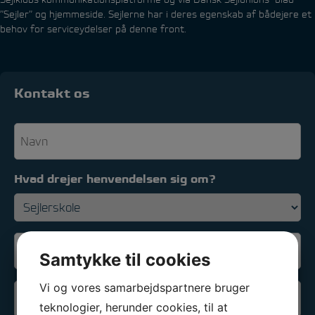
”Sejler” og hjemmeside. Sejlerne har i deres egenskab af bådejere et
behov for serviceydelser på denne front.
Kontakt os
Navn
*
Hvad drejer henvendelsen sig om?
Email
Samtykke til cookies
*
Vi og vores samarbejdspartnere bruger
Telefon
teknologier, herunder cookies, til at
*