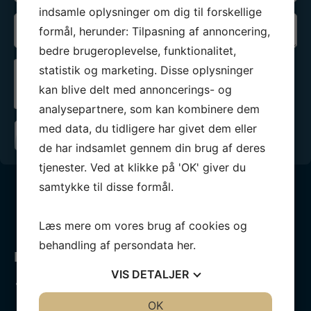
indsamle oplysninger om dig til forskellige
Besked
formål, herunder: Tilpasning af annoncering,
*
bedre brugeroplevelse, funktionalitet,
statistik og marketing. Disse oplysninger
Jeg er ikke en robot
kan blive delt med annoncerings- og
analysepartnere, som kan kombinere dem
med data, du tidligere har givet dem eller
de har indsamlet gennem din brug af deres
tjenester. Ved at klikke på 'OK' giver du
samtykke til disse formål.
Læs mere om vores brug af cookies og
behandling af persondata
her
.
Politik:
VIS
DETALJER
Horsens Sejlklub skal arbejde på at skabe et dynamisk
arbejde rettet mod tursejlere, som giver sejleren mulighed
JA
NEJ
OK
JA
NEJ