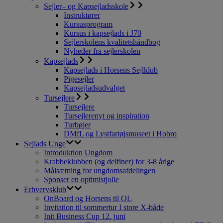
Sejler– og Kapsejladsskole
Instruktører
Kursusprogram
Kursus i kapsejlads i J70
Sejlerskolens kvalitetshåndbog
Nyheder fra sejlerskolen
Kapsejlads
Kapsejlads i Horsens Sejlklub
Pigesejler
Kapsejladsudvalget
Tursejlere
Tursejlere
Tursejlerenyt og inspiration
Turbøjer
DMfL og Lystfartøjsmuseet i Hobro
Sejlads Unge
Introduktion Ungdom
Krabbeklubben (og delfiner) for 3-8 årige
Målsætning for ungdomsafdelingen
Sponser en optimistjolle
Erhvervsklub
OnBoard og Horsens til OL
Invitation til sommertur I store X-både
Init Business Cup 12. juni