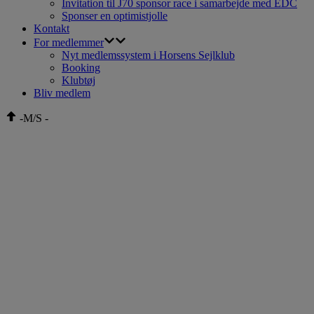
Invitation til J70 sponsor race i samarbejde med EDC
Sponser en optimistjolle
Kontakt
For medlemmer
Nyt medlemssystem i Horsens Sejlklub
Booking
Klubtøj
Bliv medlem
-
M/S
-