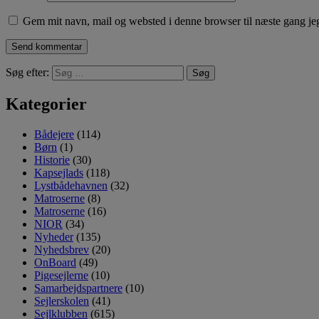
Gem mit navn, mail og websted i denne browser til næste gang j
Søg efter:
Kategorier
Bådejere
(114)
Børn
(1)
Historie
(30)
Kapsejlads
(118)
Lystbådehavnen
(32)
Matroserne
(8)
Matroserne
(16)
NIOR
(34)
Nyheder
(135)
Nyhedsbrev
(20)
OnBoard
(49)
Pigesejlerne
(10)
Samarbejdspartnere
(10)
Sejlerskolen
(41)
Sejlklubben
(615)