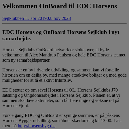
Velkommen OnBoard til EDC Horsens
Sejlklubben
11. apr 2019
02. nov 2023
EDC Horsens og OnBoard Horsens Sejlklub i nyt
samarbejde.
Horsens Sejlklubs OnBoard netværk er stolte over, at byde
velkommen til Alex Mandrup Paulsen og hele EDC Horsens teamet,
som ny samarbejdspartner.
Horsens er en by i rivende udvikling, og sammen kan vi fortælle
historien om en dejlig by, med mange attraktive boliger og med gode
muligheder for at få et aktivt friluftsliv.
EDC støtter op om såvel Horsens til OL, Horsens Sejlklubs J70
satsning og Ungdomsarbejdet i Horsens Sejlklub. Planen er, at vi
sammen skal lave aktiviteter, som får flere unge og voksne ud på
Horsens Fjord.
Første gang EDC og OnBoard er synlige sammen, er på påskens
Horsens Bygger udstilling, som åbner skærtorsdag kl. 13.00. Læs
mere på
http://horsensbyg.dk
.