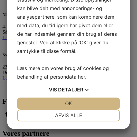
kan blive delt med annoncerings- og
NIOR sejlerret uge 33
analysepartnere, som kan kombinere dem
med data, du tidligere har givet dem eller
4. august 2026
Så er vi igen klar med ugens sejlerret til uge 33:…
de har indsamlet gennem din brug af deres
Læs mere »
tjenester. Ved at klikke på 'OK' giver du
samtykke til disse formål.
Ny forpagter for vores fantastiske klubhus
23. juli 2026
Læs mere om vores brug af cookies og
Det er med stor fornøjelse og også en vis portion…
behandling af persondata
her
.
Læs mere »
VIS
DETALJER
Følg med
JA
NEJ
OK
JA
NEJ
NØDVENDIGE
PRÆFERENCER
AFVIS ALLE
JA
NEJ
JA
NEJ
Vores partnere
MARKETING
STATISTIK