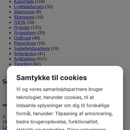
Kapsejlads
(118)
Lystbådehavnen
(32)
Matroserne
(8)
Matroserne
(16)
NIOR
(34)
Nyheder
(135)
Nyhedsbrev
(20)
OnBoard
(49)
Pigesejlerne
(10)
Samarbejdspartnere
(10)
Sejlerskolen
(41)
Sejlklubben
(615)
Tursejlere
(61)
Ungdom
(137)
Samtykke til cookies
Seneste 3 indlæg
Vi og vores samarbejdspartnere bruger
teknologier, herunder cookies, til at
indsamle oplysninger om dig til forskellige
NM medaljer til unge Horsens sejlere
formål, herunder: Tilpasning af annoncering,
3. august 2026
bedre brugeroplevelse, funktionalitet,
10 af vores ungdomssejlere er netop hjemvendt fra Nordic Youth…
Læs mere »
statistik og marketing. Disse oplysninger