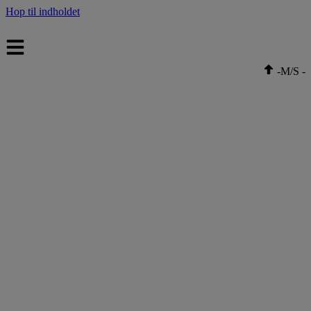
Hop til indholdet
-
M/S
-