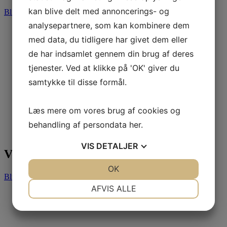
kan blive delt med annoncerings- og
Bliv partner
analysepartnere, som kan kombinere dem
med data, du tidligere har givet dem eller
de har indsamlet gennem din brug af deres
tjenester. Ved at klikke på 'OK' giver du
samtykke til disse formål.
Læs mere om vores brug af cookies og
behandling af persondata
her
.
VIS
DETALJER
Vores partnere
JA
NEJ
OK
JA
NEJ
Bliv partner – kom med OnBoard
NØDVENDIGE
PRÆFERENCER
AFVIS ALLE
JA
NEJ
JA
NEJ
MARKETING
STATISTIK