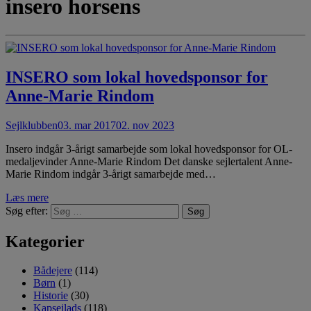
insero horsens
INSERO som lokal hovedsponsor for
Anne-Marie Rindom
Sejlklubben
03. mar 2017
02. nov 2023
Insero indgår 3-årigt samarbejde som lokal hovedsponsor for OL-
medaljevinder Anne-Marie Rindom Det danske sejlertalent Anne-
Marie Rindom indgår 3-årigt samarbejde med…
Læs mere
Søg efter:
Kategorier
Bådejere
(114)
Børn
(1)
Historie
(30)
Kapsejlads
(118)