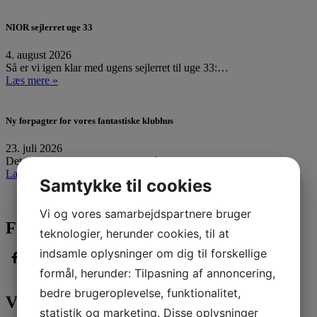
NIOR sejlerret uge 33
4. august 2026
Så er vi igen klar med ugens sejlerret til uge 33:…
Læs mere »
Ny forpagter for vores fantastiske klubhus
23. juli 2026
Det er med stor fornøjelse og også en vis portion…
Læs mere »
Samtykke til cookies
Vi og vores samarbejdspartnere bruger
Følg med
teknologier, herunder cookies, til at
indsamle oplysninger om dig til forskellige
formål, herunder: Tilpasning af annoncering,
bedre brugeroplevelse, funktionalitet,
Vores partnere
statistik og marketing. Disse oplysninger