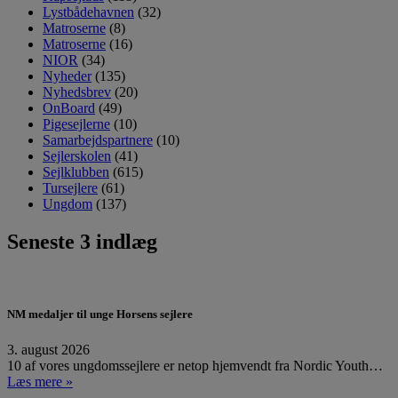
Lystbådehavnen
(32)
Matroserne
(8)
Matroserne
(16)
NIOR
(34)
Nyheder
(135)
Nyhedsbrev
(20)
OnBoard
(49)
Pigesejlerne
(10)
Samarbejdspartnere
(10)
Sejlerskolen
(41)
Sejlklubben
(615)
Tursejlere
(61)
Ungdom
(137)
Seneste 3 indlæg
NM medaljer til unge Horsens sejlere
3. august 2026
10 af vores ungdomssejlere er netop hjemvendt fra Nordic Youth…
Læs mere »