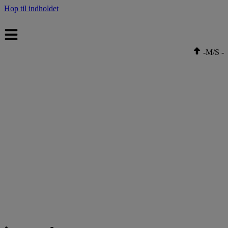
Hop til indholdet
-
M/S
-