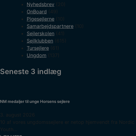
Nyhedsbrev
(20)
OnBoard
(49)
Pigesejlerne
(10)
Samarbejdspartnere
(10)
Sejlerskolen
(41)
Sejlklubben
(615)
Tursejlere
(61)
Ungdom
(137)
Seneste 3 indlæg
NM medaljer til unge Horsens sejlere
3. august 2026
10 af vores ungdomssejlere er netop hjemvendt fra Nordic
Youth…