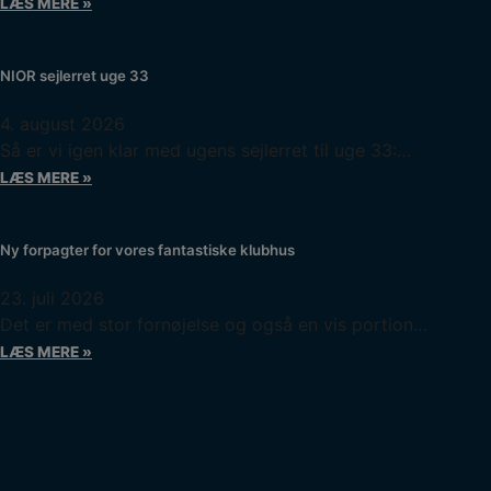
LÆS MERE »
NIOR sejlerret uge 33
4. august 2026
Så er vi igen klar med ugens sejlerret til uge 33:…
LÆS MERE »
Ny forpagter for vores fantastiske klubhus
23. juli 2026
Det er med stor fornøjelse og også en vis portion…
LÆS MERE »