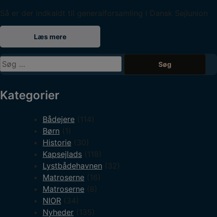
Så er der indkaldt til generalforsamling i Dansk Sejlunion
Læs mere
Søg
efter:
Kategorier
Bådejere
(114)
Børn
(1)
Historie
(30)
Kapsejlads
(118)
Lystbådehavnen
(32)
Matroserne
(16)
Matroserne
(8)
NIOR
(34)
Nyheder
(135)