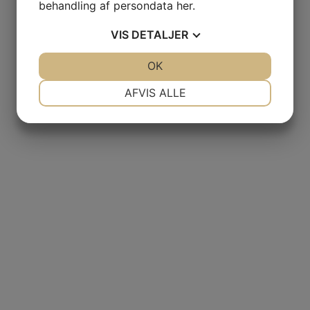
behandling af persondata
her
.
VIS
DETALJER
JA
NEJ
OK
JA
NEJ
NØDVENDIGE
PRÆFERENCER
AFVIS ALLE
JA
NEJ
JA
NEJ
MARKETING
STATISTIK