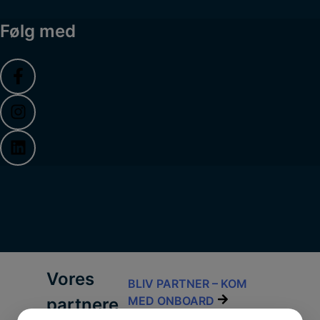
Følg med
Vores
BLIV PARTNER – KOM
MED ONBOARD
partnere