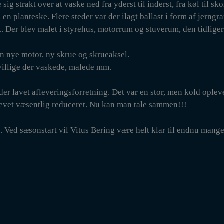
ig strakt over at vaske ned fra yderst til inderst, fra køl til sk
 planteske. Flere steder var der ilagt ballast i form af jerngra
et. Der blev malet i styrehus, motorrum og stuverum, den tidlige
 nye motor, ny skrue og skrueaksel.
ivillige der vaskede, malede mm.
der lavet afleveringsforretning. Det var en stor, men kold oplev
levet væsentlig reduceret. Nu kan man tale sammen!!!
. Ved sæsonstart vil Vitus Bering være helt klar til endnu mange