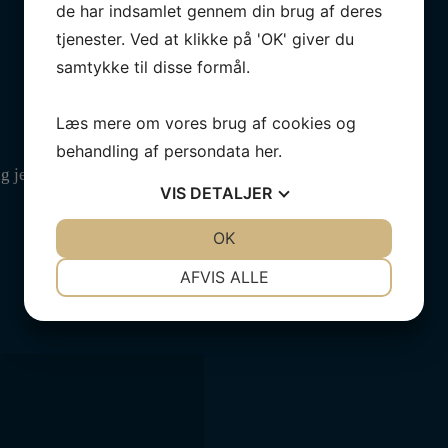
de har indsamlet gennem din brug af deres
tjenester. Ved at klikke på 'OK' giver du
samtykke til disse formål.
Læs mere om vores brug af cookies og
behandling af persondata
her
.
ng jeg kommenterer.
VIS
DETALJER
JA
NEJ
OK
JA
NEJ
NØDVENDIGE
PRÆFERENCER
AFVIS ALLE
JA
NEJ
JA
NEJ
MARKETING
STATISTIK