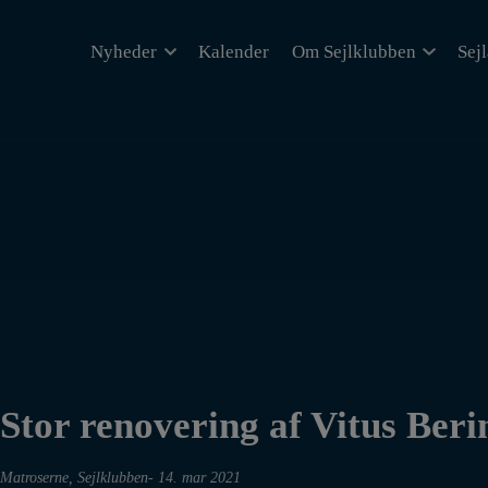
Hop
til
Nyheder
Kalender
Om Sejlklubben
Sej
indholdet
Stor renovering af Vitus Beri
Matroserne
,
Sejlklubben
14. mar 2021