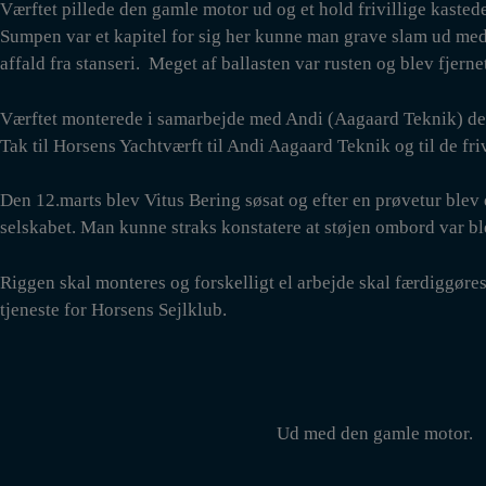
Værftet pillede den gamle motor ud og et hold frivillige kastede s
Sumpen var et kapitel for sig her kunne man grave slam ud med en
affald fra stanseri. Meget af ballasten var rusten og blev fjern
Værftet monterede i samarbejde med Andi (Aagaard Teknik) den
Tak til Horsens Yachtværft til Andi Aagaard Teknik og til de fr
Den 12.marts blev Vitus Bering søsat og efter en prøvetur blev 
selskabet. Man kunne straks konstatere at støjen ombord var b
Riggen skal monteres og forskelligt el arbejde skal færdiggøres
tjeneste for Horsens Sejlklub.
Ud med den gamle motor.