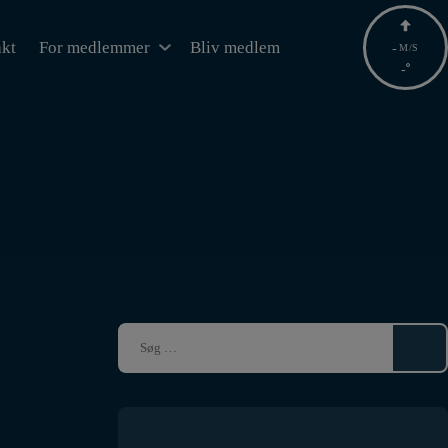
kt
For medlemmer
Bliv medlem
-
M/S
-