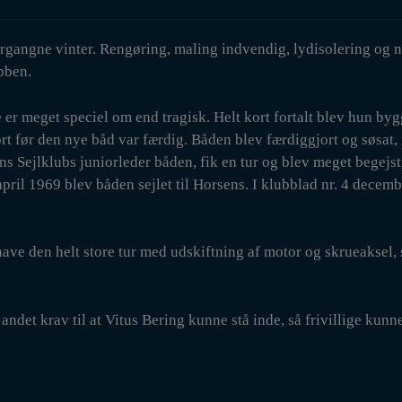
forgangne vinter. Rengøring, maling indvendig, lydisolering og 
ubben.
e er meget speciel om end tragisk. Helt kort fortalt blev hun byg
rt før den nye båd var færdig. Båden blev færdiggjort og søsat,
sens Sejlklubs juniorleder båden, fik en tur og blev meget begejst
pril 1969 blev båden sejlet til Horsens. I klubblad nr. 4 decem
 have den helt store tur med udskiftning af motor og skrueaksel,
ndet krav til at Vitus Bering kunne stå inde, så frivillige kunne