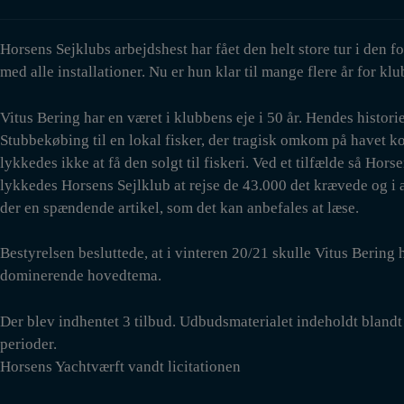
Horsens Sejklubs arbejdshest har fået den helt store tur i den 
med alle installationer. Nu er hun klar til mange flere år for kl
Vitus Bering har en været i klubbens eje i 50 år. Hendes histori
Stubbekøbing til en lokal fisker, der tragisk omkom på havet ko
lykkedes ikke at få den solgt til fiskeri. Ved et tilfælde så Hor
lykkedes Horsens Sejlklub at rejse de 43.000 det krævede og i a
der en spændende artikel, som det kan anbefales at læse.
Bestyrelsen besluttede, at i vinteren 20/21 skulle Vitus Bering
dominerende hovedtema.
Der blev indhentet 3 tilbud. Udbudsmaterialet indeholdt blandt a
perioder.
Horsens Yachtværft vandt licitationen