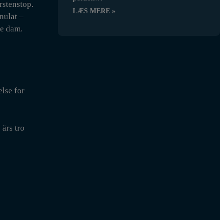
orstenstop.
LÆS MERE »
nulat –
re dam.
else for
 års tro