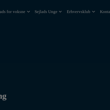
lads for voksne
Sejlads Unge
Erhvervsklub
Konta
ng