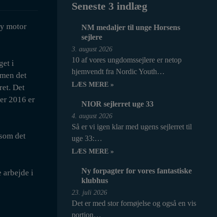
Seneste 3 indlæg
ny motor
NM medaljer til unge Horsens
sejlere
3. august 2026
10 af vores ungdomssejlere er netop
get i
hjemvendt fra Nordic Youth…
 men det
LÆS MERE »
ret. Det
ber 2016 er
NIOR sejlerret uge 33
4. august 2026
Så er vi igen klar med ugens sejlerret til
 som det
uge 33:…
LÆS MERE »
Ny forpagter for vores fantastiske
 arbejde i
klubhus
23. juli 2026
Det er med stor fornøjelse og også en vis
portion…