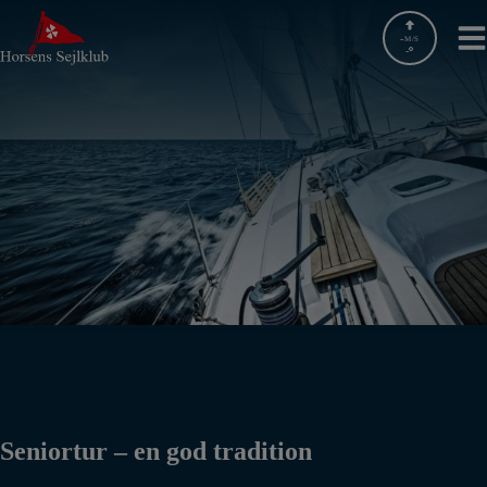
Hop
til
-
M/S
-
indholdet
Seniortur – en god tradition