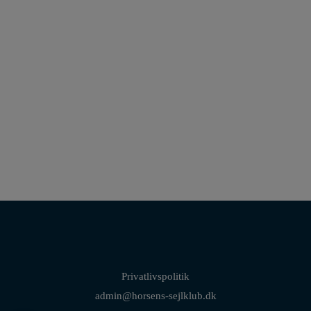
Privatlivspolitik
admin@horsens-sejlklub.dk