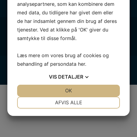
analysepartnere, som kan kombinere dem
med data, du tidligere har givet dem eller
de har indsamlet gennem din brug af deres
Følg med
tjenester. Ved at klikke på 'OK' giver du
samtykke til disse formål.
Læs mere om vores brug af cookies og
behandling af persondata
her
.
VIS
DETALJER
JA
NEJ
OK
JA
NEJ
Vores partnere
NØDVENDIGE
PRÆFERENCER
AFVIS ALLE
BLIV PARTNER – KOM MED ONBOARD
JA
NEJ
JA
NEJ
MARKETING
STATISTIK