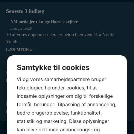
Seneste 3 indlæg
NM medaljer til unge Horsens sejlere
3. august 2026
10 af vores ungdomssejlere er netop hjemvendt fra Nordic
Youth…
LÆS MERE »
NIOR sejlerret uge 33
Samtykke til cookies
4. august 2026
Så er vi igen klar med ugens sejlerret til uge 33:…
Vi og vores samarbejdspartnere bruger
LÆS MERE »
teknologier, herunder cookies, til at
Ny forpagter for vores fantastiske klubhus
indsamle oplysninger om dig til forskellige
23. juli 2026
formål, herunder: Tilpasning af annoncering,
Det er med stor fornøjelse og også en vis portion…
bedre brugeroplevelse, funktionalitet,
LÆS MERE »
statistik og marketing. Disse oplysninger
kan blive delt med annoncerings- og