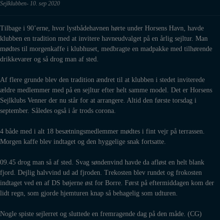
Sejlklubben
10. sep 2020
Tilbage i 90’erne, hvor lystbådehavnen hørte under Horsens Havn, havde
klubben en tradition med at invitere havneudvalget på en årlig sejltur. Man
mødtes til morgenkaffe i klubhuset, medbragte en madpakke med tilhørende
drikkevarer og så drog man af sted.
Af flere grunde blev den tradition ændret til at klubben i stedet inviterede
ældre medlemmer med på en sejltur efter helt samme model. Det er Horsens
Sejlklubs Venner der nu står for at arrangere. Altid den første torsdag i
september. Således også i år trods corona.
4 både med i alt 18 besætningsmedlemmer mødtes i fint vejr på terrassen.
Morgen kaffe blev indtaget og den hyggelige snak fortsatte.
09.45 drog man så af sted. Svag søndenvind havde da afløst en helt blank
fjord. Dejlig halvvind ud ad fjroden. Trekosten blev rundet og frokosten
indtaget ved en af DS bøjerne øst for Borre. Først på eftermiddagen kom der
lidt regn, som gjorde hjemturen knap så behagelig som udturen.
Nogle spiste sejlerret og sluttede en fremragende dag på den måde. (CG)