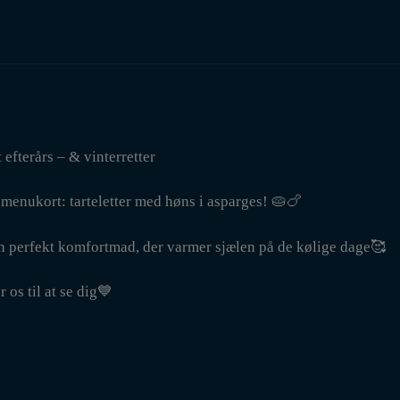
fterårs – & vinterretter
er menukort: tarteletter med høns i asparges! 🥧🍗
en perfekt komfortmad, der varmer sjælen på de kølige dage🥰
os til at se dig💙