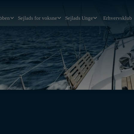
ubben
Sejlads for voksne
Sejlads Unge
Erhvervsklub