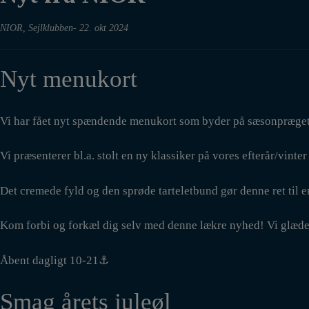
NIOR
,
Sejlklubben
22. okt 2024
Nyt menukort
Vi har fået nyt spændende menukort som byder på sæsonpræget e
Vi præsenterer bl.a. stolt en ny klassiker på vores efterår/vint
Det cremede fyld og den sprøde tarteletbund gør denne ret til 
Kom forbi og forkæl dig selv med denne lækre nyhed! Vi glæder 
Åbent dagligt 10-21⚓️
Smag årets juleøl