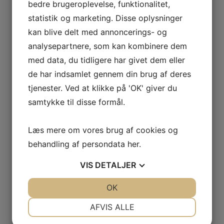
bedre brugeroplevelse, funktionalitet,
statistik og marketing. Disse oplysninger
kan blive delt med annoncerings- og
analysepartnere, som kan kombinere dem
med data, du tidligere har givet dem eller
de har indsamlet gennem din brug af deres
tjenester. Ved at klikke på 'OK' giver du
samtykke til disse formål.
Læs mere om vores brug af cookies og
behandling af persondata
her
.
VIS
DETALJER
JA
NEJ
OK
JA
NEJ
NØDVENDIGE
PRÆFERENCER
AFVIS ALLE
JA
NEJ
JA
NEJ