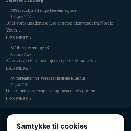
NM medaljer til unge Horsens sejlere
3. august 2026
10 af vores ungdomssejlere er netop hjemvendt fra Nordic
Youth…
LÆS MERE »
NIOR sejlerret uge 33
4. august 2026
Så er vi igen klar med ugens sejlerret til uge 33:…
LÆS MERE »
Ny forpagter for vores fantastiske klubhus
23. juli 2026
Det er med stor fornøjelse og også en vis portion…
LÆS MERE »
Samtykke til cookies