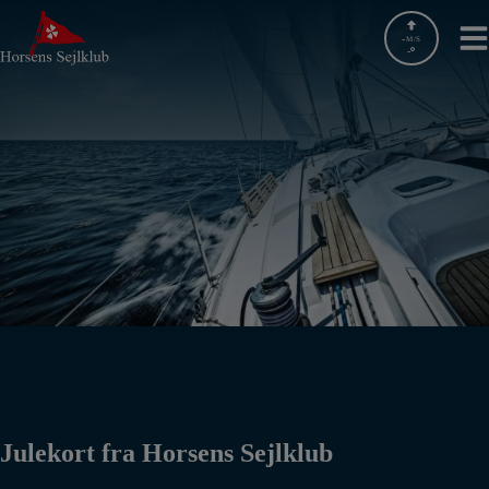
Hop
til
-
M/S
-
indholdet
Julekort fra Horsens Sejlklub