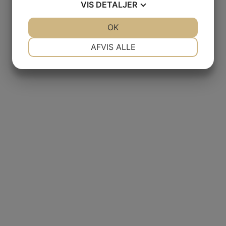
VIS
DETALJER
JA
NEJ
OK
JA
NEJ
NØDVENDIGE
PRÆFERENCER
AFVIS ALLE
JA
NEJ
JA
NEJ
MARKETING
STATISTIK