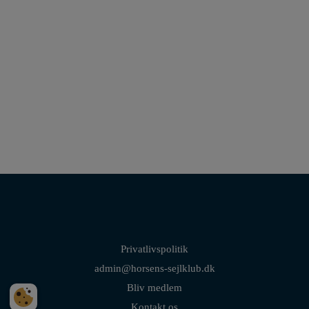
Privatlivspolitik
admin@horsens-sejlklub.dk
Bliv medlem
Kontakt os