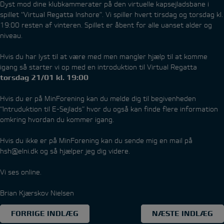
Dyst mod dine klubkammerater på den virtuelle kapsejladsbane i
spillet “Virtual Regatta Inshore”. Vi spiller hvert tirsdag og torsdag kl.
19:00 resten af vinteren. Spillet er åbent for alle uanset alder og
niveau.
Hvis du har lyst til at være med men mangler hjælp til at komme
igang så starter vi op med en introduktion til Virtual Regatta
torsdag 21/01 kl. 19:00
Hvis du er på MinForening kan du melde dig til begivenheden
“Intruduktion til E-Sejlads” hvor du også kan finde flere information
omkring hvordan du kommer igang.
Hvis du ikke er på MinForening kan du sende mig en mail på
hsh@elni.dk og så hjælper jeg dig videre.
Vi ses online.
Brian Kjærskov Nielsen
Indlægsnavigation
FORRIGE INDLÆG
NÆSTE INDLÆG