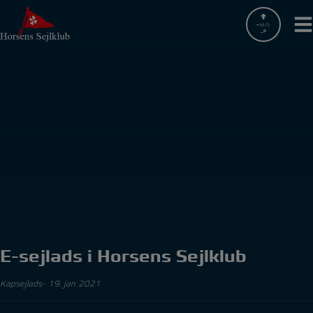
Hop
til
-
M/S
-
indholdet
E-sejlads i Horsens Sejlklub
Kapsejlads
19. jan 2021