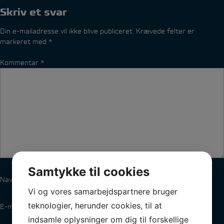
Skriv et svar
Din e-mailadresse vil ikke blive publiceret.
Krævede felter er
markeret med
*
Kommentar
*
Samtykke til cookies
Navn
*
Vi og vores samarbejdspartnere bruger
teknologier, herunder cookies, til at
E-mail
*
indsamle oplysninger om dig til forskellige