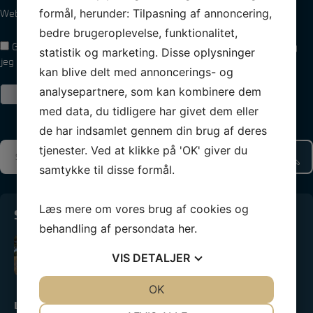
formål, herunder: Tilpasning af annoncering,
Websted
bedre brugeroplevelse, funktionalitet,
Gem mit navn, mail og websted i denne browser til næste gang
statistik og marketing. Disse oplysninger
jeg kommenterer.
kan blive delt med annoncerings- og
analysepartnere, som kan kombinere dem
med data, du tidligere har givet dem eller
de har indsamlet gennem din brug af deres
tjenester. Ved at klikke på 'OK' giver du
samtykke til disse formål.
Læs mere om vores brug af cookies og
Seneste 3 indlæg
behandling af persondata
her
.
NM medaljer til unge Horsens sejlere
3. august 2026
VIS
DETALJER
10 af vores ungdomssejlere er netop
hjemvendt fra Nordic Youth…
JA
NEJ
OK
JA
NEJ
LÆS MERE »
NØDVENDIGE
PRÆFERENCER