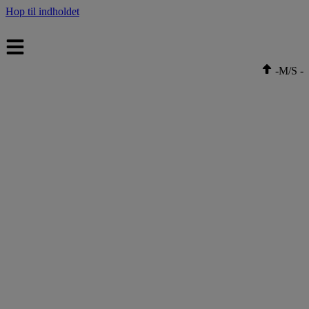
Hop til indholdet
-
M/S
-