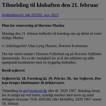
Tilmelding til klubaften den 21. februar
Sejlklubben
16. feb 2022
02. nov 2023
Plan for renovering af Horsens Marina
Mandag den 21. februar indbydes til foredrag om og debat af vores
dejlige Marina
v/ Afdelingschef Allan Lyng Hansen, Horsens Kommune.
Der har været omtale i Horsens Folkeblad og på Horsens Sejlklubs
hjemmeside. Nu er der mulighed for at få det uddybet og stille
spørgsmål kombineret med en hyggelig klubaften.
Bestil sejlerret
Sejlerret kl. 18. Foredrag kl. 19. Pris kr. 50,- for Sejlerret. Der
kan bruges klubbonner til drikkevarer.
Tilmelding til
nb@godtvejr.dk
eller tlf. 2929 1907. Betaling forud,
for at undgå kø ved baren, tydeligt mærket med navn og antal
deltagere til konto 7636 1005382 eller MobilPay 2929 1907 senest
18. februar.