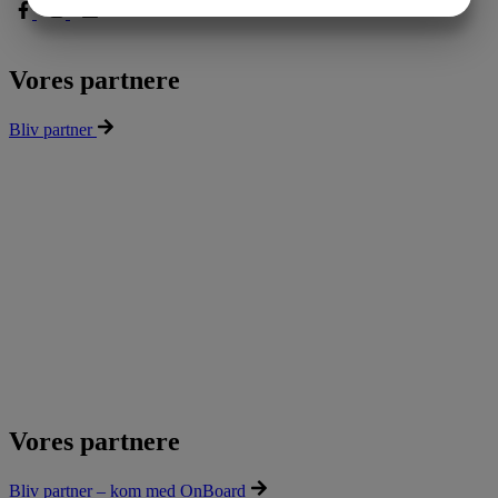
JA
NEJ
JA
NEJ
MARKETING
STATISTIK
Vores partnere
Bliv partner
Vores partnere
Bliv partner – kom med OnBoard