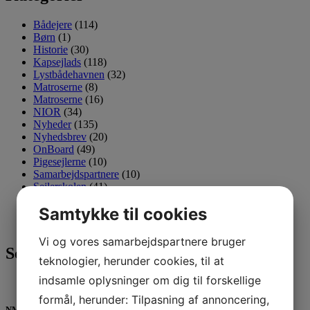
Bådejere
(114)
Børn
(1)
Historie
(30)
Kapsejlads
(118)
Lystbådehavnen
(32)
Matroserne
(8)
Matroserne
(16)
NIOR
(34)
Nyheder
(135)
Nyhedsbrev
(20)
OnBoard
(49)
Pigesejlerne
(10)
Samarbejdspartnere
(10)
Sejlerskolen
(41)
Sejlklubben
(615)
Samtykke til cookies
Tursejlere
(61)
Ungdom
(137)
Vi og vores samarbejdspartnere bruger
Seneste 3 indlæg
teknologier, herunder cookies, til at
indsamle oplysninger om dig til forskellige
formål, herunder: Tilpasning af annoncering,
NM medaljer til unge Horsens sejlere