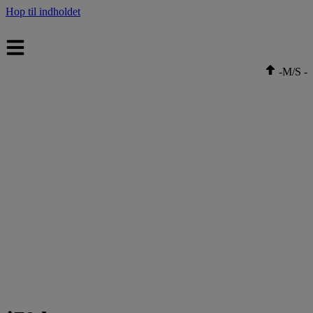
Hop til indholdet
-
M/S
-