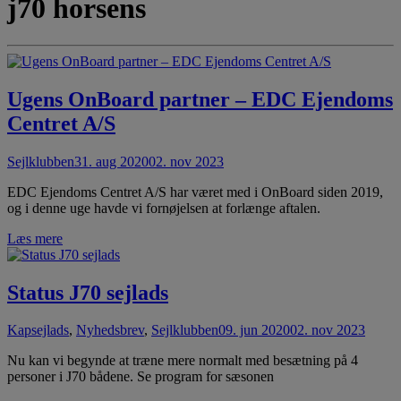
j70 horsens
Ugens OnBoard partner – EDC Ejendoms
Centret A/S
Sejlklubben
31. aug 2020
02. nov 2023
EDC Ejendoms Centret A/S har været med i OnBoard siden 2019,
og i denne uge havde vi fornøjelsen at forlænge aftalen.
Læs mere
Status J70 sejlads
Kapsejlads
,
Nyhedsbrev
,
Sejlklubben
09. jun 2020
02. nov 2023
Nu kan vi begynde at træne mere normalt med besætning på 4
personer i J70 bådene. Se program for sæsonen