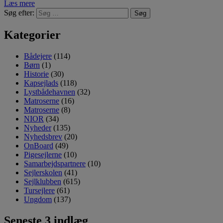
Læs mere
Søg efter:
Kategorier
Bådejere
(114)
Børn
(1)
Historie
(30)
Kapsejlads
(118)
Lystbådehavnen
(32)
Matroserne
(16)
Matroserne
(8)
NIOR
(34)
Nyheder
(135)
Nyhedsbrev
(20)
OnBoard
(49)
Pigesejlerne
(10)
Samarbejdspartnere
(10)
Sejlerskolen
(41)
Sejlklubben
(615)
Tursejlere
(61)
Ungdom
(137)
Seneste 3 indlæg