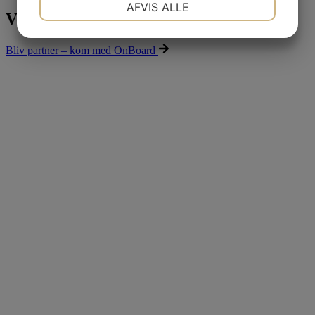
AFVIS ALLE
Vores partnere
JA
NEJ
JA
NEJ
Bliv partner – kom med OnBoard
MARKETING
STATISTIK