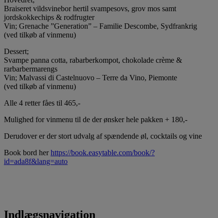
Braiseret vildsvinebor hertil svampesovs, grov mos samt
jordskokkechips & rodfrugter
Vin; Grenache ”Generation” – Familie Descombe, Sydfrankrig
(ved tilkøb af vinmenu)
Dessert;
Svampe panna cotta, rabarberkompot, chokolade crème &
rarbarbermarengs
Vin; Malvassi di Castelnuovo – Terre da Vino, Piemonte
(ved tilkøb af vinmenu)
Alle 4 retter fåes til 465,-
Mulighed for vinmenu til de der ønsker hele pakken + 180,-
Derudover er der stort udvalg af spændende øl, cocktails og vine
Book bord her
https://book.easytable.com/book/?
id=ada8f&lang=auto
Indlægsnavigation