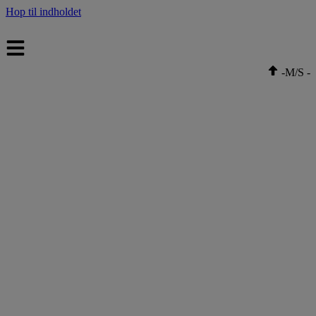
Hop til indholdet
-
M/S
-