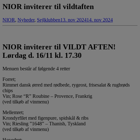
NIOR inviterer til vildtaften
NIOR
,
Nyheder
,
Sejlklubben
13. nov 2024
14. nov 2024
NIOR inviterer til VILDT AFTEN!
Lørdag d. 16/11 kl. 17.30
Menuen består af følgende 4 retter
Forret;
Rimmet dansk ørred med rødbede, rygeost, frisesalat & rugbrøds
chips
Vin; Rose “R” Roubine – Provence, Frankrig
(ved tilkøb af vinmenu)
Mellemret;
Krondyrfilet med figenpure, spidskål & ribs
Vin; Riesling ”1648” – Thanish, Tyskland
(ved tilkøb af vinmenu)
Hovedret;