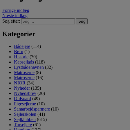
Forrige indlæg
Næste indlæg
Søg efter:
Kategorier
Bådejere
(114)
Børn
(1)
Historie
(30)
Kapsejlads
(118)
Lystbådehavnen
(32)
Matroserne
(8)
Matroserne
(16)
NIOR
(34)
Nyheder
(135)
Nyhedsbrev
(20)
OnBoard
(49)
Pigesejlerne
(10)
Samarbejdspartnere
(10)
Sejlerskolen
(41)
Sejlklubben
(615)
Tursejlere
(61)
Ungdom
(137)