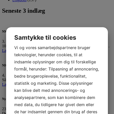
Seneste 3 indlæg
NM medaljer til unge Horsens sejlere
Samtykke til cookies
3. august 2026
10 af vores ungdomssejlere er netop hjemvendt fra Nordic Youth…
Vi og vores samarbejdspartnere bruger
Læs mere »
teknologier, herunder cookies, til at
indsamle oplysninger om dig til forskellige
NIOR sejlerret uge 33
formål, herunder: Tilpasning af annoncering,
4. august 2026
bedre brugeroplevelse, funktionalitet,
Så er vi igen klar med ugens sejlerret til uge 33:…
statistik og marketing. Disse oplysninger
Læs mere »
kan blive delt med annoncerings- og
analysepartnere, som kan kombinere dem
Ny forpagter for vores fantastiske klubhus
med data, du tidligere har givet dem eller
23. juli 2026
de har indsamlet gennem din brug af deres
Det er med stor fornøjelse og også en vis portion…