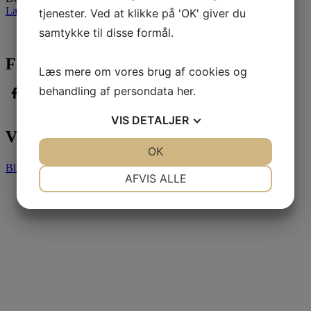
Læs mere »
tjenester. Ved at klikke på 'OK' giver du
samtykke til disse formål.
Følg med
Læs mere om vores brug af cookies og
behandling af persondata
her
.
VIS
DETALJER
Vores partnere
JA
NEJ
OK
JA
NEJ
Bliv partner
NØDVENDIGE
PRÆFERENCER
AFVIS ALLE
JA
NEJ
JA
NEJ
MARKETING
STATISTIK