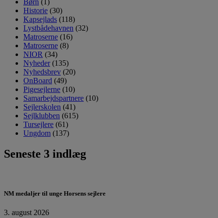
Børn
(1)
Historie
(30)
Kapsejlads
(118)
Lystbådehavnen
(32)
Matroserne
(16)
Matroserne
(8)
NIOR
(34)
Nyheder
(135)
Nyhedsbrev
(20)
OnBoard
(49)
Pigesejlerne
(10)
Samarbejdspartnere
(10)
Sejlerskolen
(41)
Sejlklubben
(615)
Tursejlere
(61)
Ungdom
(137)
Seneste 3 indlæg
NM medaljer til unge Horsens sejlere
3. august 2026