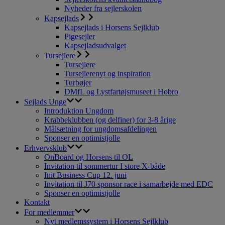
Nyheder fra sejlerskolen
Kapsejlads
Kapsejlads i Horsens Sejlklub
Pigesejler
Kapsejladsudvalget
Tursejlere
Tursejlere
Tursejlerenyt og inspiration
Turbøjer
DMfL og Lystfartøjsmuseet i Hobro
Sejlads Unge
Introduktion Ungdom
Krabbeklubben (og delfiner) for 3-8 årige
Målsætning for ungdomsafdelingen
Sponser en optimistjolle
Erhvervsklub
OnBoard og Horsens til OL
Invitation til sommertur I store X-både
Init Business Cup 12. juni
Invitation til J70 sponsor race i samarbejde med EDC
Sponser en optimistjolle
Kontakt
For medlemmer
Nyt medlemssystem i Horsens Sejlklub