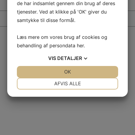
de har indsamlet gennem din brug af deres
tjenester. Ved at klikke på 'OK' giver du
samtykke til disse formål.
Læs mere om vores brug af cookies og
behandling af persondata
her
.
VIS
DETALJER
JA
NEJ
OK
JA
NEJ
NØDVENDIGE
PRÆFERENCER
AFVIS ALLE
JA
NEJ
JA
NEJ
MARKETING
STATISTIK