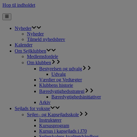
Hop til indholdet
Nyheder
Nyheder
Tilmeld nyhedsbrev
Kalender
Om Sejlklubben
Medlemsfordele
Om klubben
Bestyrelsen og udvalg
Udvalg
Værdier og Vedtægter
Klubbens historie
Bæredygtighedsstrategi
Bæredygtighedsinitiativer
Arkiv
Sejlads for voksne
Sejler– og Kapsejladsskole
Instruktører
Kursusprogram
Kursus i kapsejlads i J70
Sejlerskolens kvalitetshåndbog