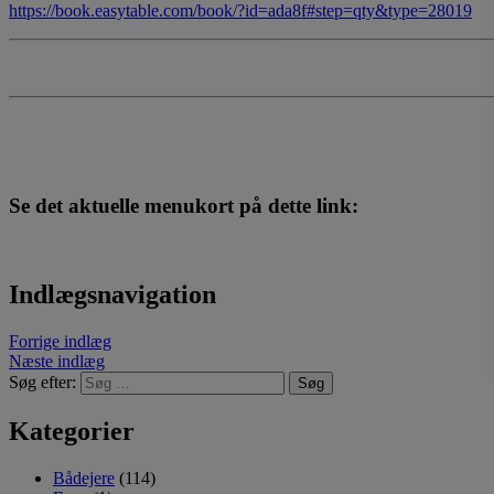
https://book.easytable.com/book/?id=ada8f#step=qty&type=28019
Se det aktuelle menukort på dette link:
Indlægsnavigation
Forrige indlæg
Næste indlæg
Søg efter:
Kategorier
Bådejere
(114)