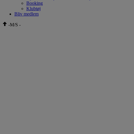
Booking
Klubtøj
Bliv medlem
-
M/S
-