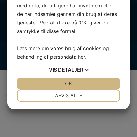
med data, du tidligere har givet dem eller
Følg med
de har indsamlet gennem din brug af deres
tjenester. Ved at klikke på 'OK' giver du
samtykke til disse formål.
Læs mere om vores brug af cookies og
behandling af persondata
her
.
VIS
DETALJER
Vores partnere
JA
NEJ
OK
JA
NEJ
BLIV PARTNER – KOM MED ONBOARD
NØDVENDIGE
PRÆFERENCER
AFVIS ALLE
JA
NEJ
JA
NEJ
MARKETING
STATISTIK