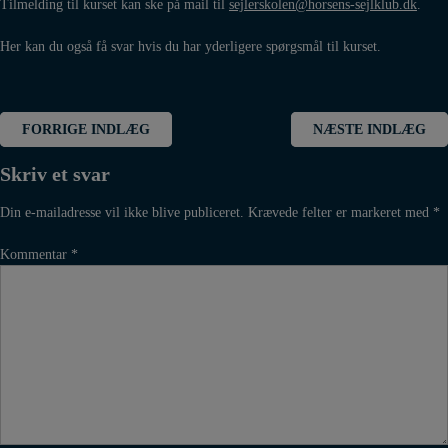
Tilmelding til kurset kan ske på mail til
sejlerskolen@horsens-
sejlklub.dk
.
Her kan du også få svar hvis du har yderligere spørgsmål til kurset.
Indlægsnavigation
FORRIGE INDLÆG
NÆSTE INDLÆG
Skriv et svar
Din e-mailadresse vil ikke blive publiceret.
Krævede felter er markeret med
*
Kommentar
*