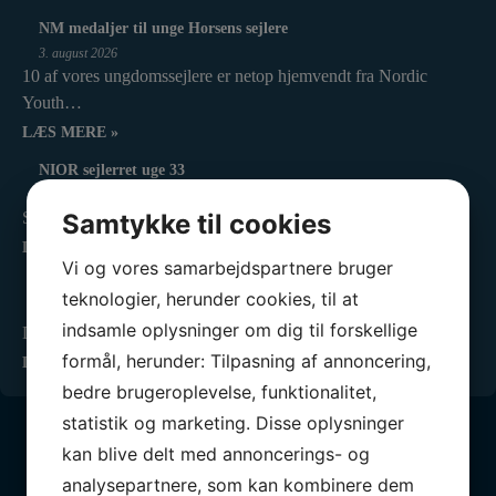
NM medaljer til unge Horsens sejlere
3. august 2026
10 af vores ungdomssejlere er netop hjemvendt fra Nordic
Youth…
LÆS MERE »
NIOR sejlerret uge 33
4. august 2026
Samtykke til cookies
Så er vi igen klar med ugens sejlerret til uge 33:…
LÆS MERE »
Vi og vores samarbejdspartnere bruger
Ny forpagter for vores fantastiske klubhus
teknologier, herunder cookies, til at
23. juli 2026
indsamle oplysninger om dig til forskellige
Det er med stor fornøjelse og også en vis portion…
formål, herunder: Tilpasning af annoncering,
LÆS MERE »
bedre brugeroplevelse, funktionalitet,
statistik og marketing. Disse oplysninger
kan blive delt med annoncerings- og
analysepartnere, som kan kombinere dem