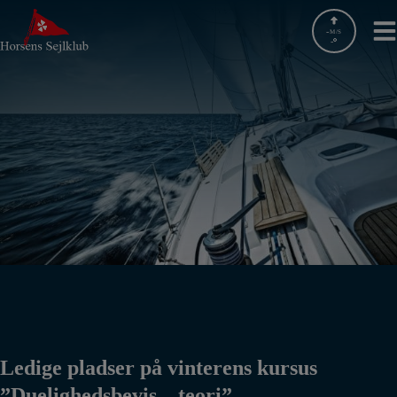
Hop
til
-
M/S
-
indholdet
Ledige pladser på vinterens kursus
”Duelighedsbevis – teori”.