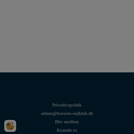
Privatlivspolitik
admin@horsens-sejlklub.dk
Bliv medlem
Kontakt os