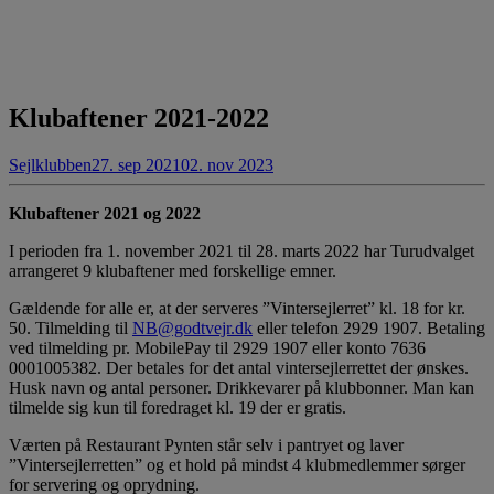
Klubaftener 2021-2022
Sejlklubben
27. sep 2021
02. nov 2023
Klubaftener 2021 og 2022
I perioden fra 1. november 2021 til 28. marts 2022 har Turudvalget
arrangeret 9 klubaftener med forskellige emner.
Gældende for alle er, at der serveres ”Vintersejlerret” kl. 18 for kr.
50. Tilmelding til
NB@godtvejr.dk
eller telefon 2929 1907. Betaling
ved tilmelding pr. MobilePay til 2929 1907 eller konto 7636
0001005382. Der betales for det antal vintersejlerrettet der ønskes.
Husk navn og antal personer. Drikkevarer på klubbonner. Man kan
tilmelde sig kun til foredraget kl. 19 der er gratis.
Værten på Restaurant Pynten står selv i pantryet og laver
”Vintersejlerretten” og et hold på mindst 4 klubmedlemmer sørger
for servering og oprydning.