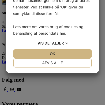
de har indsamlet gennem din brug af deres
tjenester. Ved at klikke på 'OK' giver du
samtykke til disse formål.
NIOR sejlerret uge 33
4. august 2026
Læs mere om vores brug af cookies og
Så er vi igen klar med ugens sejlerret til uge 33:…
Læs mere »
behandling af persondata
her
.
VIS
DETALJER
Ny forpagter for vores fantastiske klubhus
23. juli 2026
JA
NEJ
OK
JA
NEJ
Det er med stor fornøjelse og også en vis portion…
NØDVENDIGE
PRÆFERENCER
Læs mere »
AFVIS ALLE
JA
NEJ
JA
NEJ
MARKETING
STATISTIK
Følg med
Vores partnere