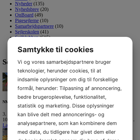
Nyheder
(135)
Nyhedsbrev
(20)
OnBoard
(49)
Pigesejlerne
(10)
Samarbejdspartnere
(10)
Sejlerskolen
(41)
Sejlklubben
(615)
Tursejlere
(61)
Samtykke til cookies
Ungdom
(137)
Seneste 3 indlæg
Vi og vores samarbejdspartnere bruger
teknologier, herunder cookies, til at
indsamle oplysninger om dig til forskellige
formål, herunder: Tilpasning af annoncering,
bedre brugeroplevelse, funktionalitet,
NM medaljer til unge Horsens sejlere
statistik og marketing. Disse oplysninger
3. august 2026
kan blive delt med annoncerings- og
10 af vores ungdomssejlere er netop hjemvendt fra Nordic Youth…
analysepartnere, som kan kombinere dem
Læs mere »
med data, du tidligere har givet dem eller