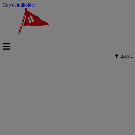
Hop til indholdet
-
M/S
-