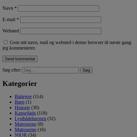
Navn
*
E-mail
*
Websted
Gem mit navn, mail og websted i denne browser til næste gang
jeg kommenterer.
Søg efter:
Kategorier
Bådejere
(114)
Børn
(1)
Historie
(30)
Kapsejlads
(118)
Lystbådehavnen
(32)
Matroserne
(8)
Matroserne
(16)
NIOR
(34)