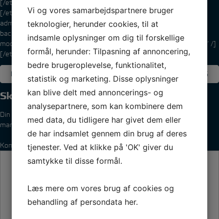
[/et_pb_text][/et_pb_column_inner][/et_pb_row_inner]
Vi og vores samarbejdspartnere bruger
[/et_pb_column][et_pb_column type=”1_4″][et_pb_sidebar
admin_label=”Kapsejlads” orientation=”left” area=”cs-1″
teknologier, herunder cookies, til at
background_layout=”light” remove_border=”off”
indsamle oplysninger om dig til forskellige
module_class=”graa” _builder_version=”3.0.51″ show_border=”on” /]
formål, herunder: Tilpasning af annoncering,
[/et_pb_column][/et_pb_section]
bedre brugeroplevelse, funktionalitet,
Indlægsnavigation
FORRIGE INDLÆG
NÆSTE INDLÆG
statistik og marketing. Disse oplysninger
kan blive delt med annoncerings- og
Skriv et svar
analysepartnere, som kan kombinere dem
Din e-mailadresse vil ikke blive publiceret.
Krævede felter er
med data, du tidligere har givet dem eller
markeret med
*
de har indsamlet gennem din brug af deres
Kommentar
*
tjenester. Ved at klikke på 'OK' giver du
samtykke til disse formål.
Læs mere om vores brug af cookies og
behandling af persondata
her
.