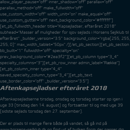
allow_player_pause=”off” inner_shadow=”off” parallax=”off”
parallax_method=”off” make_fullwidth=”off”
use_custom_width=”off” width_unit=”on” make_equal=”off”
use_custom_gutter=”off” next_background_color=”#ffffff”]
[et_pb_fullwidth_header title=”Kapsejladser, efteråret 2018″
subhead=”Masser af muligheder for sjov sejlads i Horsens Sejlklub til
efteråret” _builder_version=”3.5″ background_color=”rgba(255, 255,
255, 0)” max_width_tablet=”50px” /][/et_pb_section][et_pb_section
bb_built=”1″ fullwidth=”off” specialty=”on”
prev_background_color=”#2ea3f2″][et_pb_column type=”3_4″
specialty_columns=”3″][et_pb_row_inner admin_label=”Række”]
[et_pb_column_inner type=”4_4″
saved_specialty_column_type=”3_4″][et_pb_text
use_border_color=”off” _builder_version=”3.5″]
Aftenkapsejladser efteråret 2018
Aftenkapsejladserne tirsdag, onsdag og torsdag starter op igen i
uge 33 (tirsdag den 14. august) og fortsætter til og med uge 39
(sidste sejlads torsdag den 27. september).
Der er plads til mange flere både på vandet, så gå ind på
www.horsens-sejlklub.dk
og find ud af hvilken form der passer dig