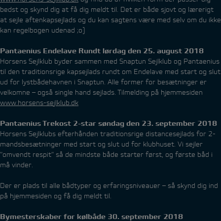
bedst og skynd dig at få dig meldt til. Det er både sjovt og lærerigt
at sejle aftenkapsejlads og du kan sagtens være med selv om du ikke
kan regelbogen udenad ;o)
Pantaenius Endelave Rundt lørdag den 25. august 2018
Horsens Sejlklub byder sammen med Snaptun Sejlklub og Pantaenius
til den traditionsrige kapsejlads rundt om Endelave med start og slut
ud for lystbådehavnen i Snaptun. Alle former for besætninger er
velkomne – også single hand sejlads. Tilmelding på hjemmesiden
www.horsens-sejlklub.dk
Pantaenius Trekost 2-star søndag den 23. september 2018
Horsens Sejlklubs efterhånden traditionsrige distancesejlads for 2-
mandsbesætninger med start og slut ud for klubhuset. Vi sejler
”omvendt respit” så de mindste både starter først, og første båd i
må vinder.
Der er plads til alle bådtyper og erfaringsniveauer – så skynd dig ind
på hjemmesiden og få dig meldt til.
Bymesterskaber for kølbåde 30. september 2018