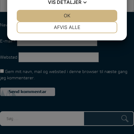
VIS
DETALJER
JA
NEJ
OK
JA
NEJ
NØDVENDIGE
PRÆFERENCER
Navn
*
AFVIS ALLE
JA
NEJ
JA
NEJ
E-mail
*
MARKETING
STATISTIK
Websted
Gem mit navn, mail og websted i denne browser til næste gang
jeg kommenterer.