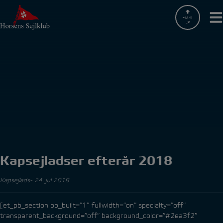
Hop
til
-
M/S
-
indholdet
Kapsejladser efterår 2018
Kapsejlads
24. jul 2018
[et_pb_section bb_built=”1″ fullwidth=”on” specialty=”off”
transparent_background=”off” background_color=”#2ea3f2″