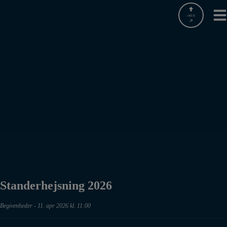
Hop
til
-
M/S
-
indholdet
Standerhejsning 2026
Begivenheder
-
11. apr 2026 kl. 11:00