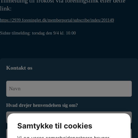
Tilmelding til frokost via foreningslink eller dette
link:
https://2939.foreninglet.dk/memberportal/subscribe/index/201149
Sidste tilmelding: torsdag den 9/4 kl. 10.00
Kontakt os
Navn
*
Hvad drejer henvendelsen sig om?
Samtykke til cookies
Email