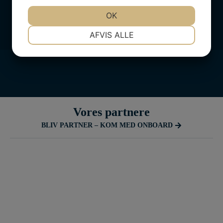
Følg med
JA
NEJ
OK
JA
NEJ
NØDVENDIGE
PRÆFERENCER
AFVIS ALLE
JA
NEJ
JA
NEJ
MARKETING
STATISTIK
Vores partnere
BLIV PARTNER – KOM MED ONBOARD