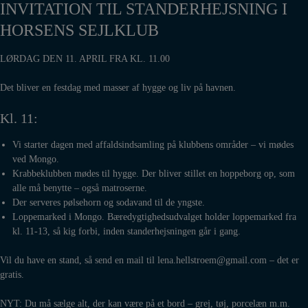
INVITATION TIL STANDERHEJSNING I
HORSENS SEJLKLUB
LØRDAG DEN 11. APRIL FRA KL. 11.00
Det bliver en festdag med masser af hygge og liv på havnen.
Kl. 11:
Vi starter dagen med affaldsindsamling på klubbens områder – vi mødes
ved Mongo.
Krabbeklubben mødes til hygge. Der bliver stillet en hoppeborg op, som
alle må benytte – også matroserne.
Der serveres pølsehorn og sodavand til de yngste.
Loppemarked i Mongo. Bæredygtighedsudvalget holder loppemarked fra
kl. 11-13, så kig forbi, inden standerhejsningen går i gang.
Vil du have en stand, så send en mail til lena.hellstroem@gmail.com – det er
gratis.
NYT: Du må sælge alt, der kan være på et bord – grej, tøj, porcelæn m.m.