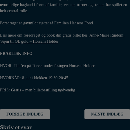
uvurderlige bagland i form af familie, venner, træner og støtter, har spillet en
helt central rolle.
Foredraget er gavmildt støttet af Familien Hansens Fond.
Læs mere om foredraget og book din gratis billet her:
Anne-Marie Rindom:
Vejen til OL guld – Horsens Holder
PRAKTISK INFO
HVOR: Tipi’en på Torvet under festugen Horsens Holder
HVORNÅR: 8. juni klokken 19:30-20:45
PRIS: Gratis – men billetbestilling nødvendig
Indlægsnavigation
FORRIGE INDLÆG
NÆSTE INDLÆG
Skriv et svar