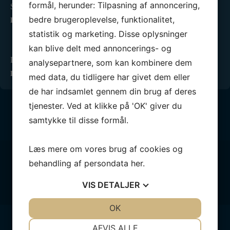
formål, herunder: Tilpasning af annoncering,
Så er vi igen klar med ugens sejlerret til uge 33:…
bedre brugeroplevelse, funktionalitet,
LÆS MERE »
statistik og marketing. Disse oplysninger
Ny forpagter for vores fantastiske klubhus
kan blive delt med annoncerings- og
23. juli 2026
Det er med stor fornøjelse og også en vis portion…
analysepartnere, som kan kombinere dem
LÆS MERE »
med data, du tidligere har givet dem eller
de har indsamlet gennem din brug af deres
tjenester. Ved at klikke på 'OK' giver du
samtykke til disse formål.
Læs mere om vores brug af cookies og
Følg med
behandling af persondata
her
.
VIS
DETALJER
JA
NEJ
OK
JA
NEJ
NØDVENDIGE
PRÆFERENCER
AFVIS ALLE