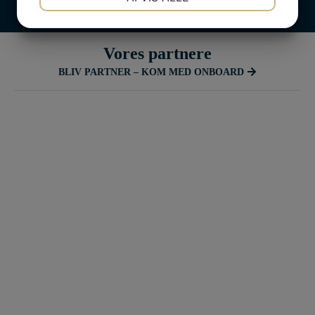
JA
NEJ
JA
NEJ
MARKETING
STATISTIK
Vores partnere
BLIV PARTNER – KOM MED ONBOARD