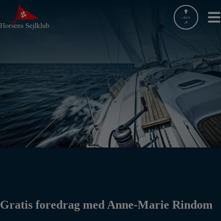
Hop
til
-
M/S
-
indholdet
Gratis foredrag med Anne-Marie Rindom