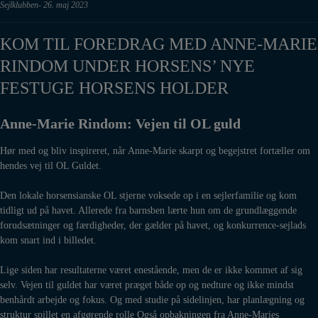
Sejlklubben
26. maj 2023
KOM TIL FOREDRAG MED ANNE-MARIE
RINDOM UNDER HORSENS’ NYE
FESTUGE HORSENS HOLDER
Anne-Marie Rindom: Vejen til OL guld
Hør med og bliv inspireret, når Anne-Marie skarpt og begejstret fortæller om
hendes vej til OL Guldet.
Den lokale horsensianske OL stjerne voksede op i en sejlerfamilie og kom
tidligt ud på havet. Allerede fra barnsben lærte hun om de grundlæggende
forudsætninger og færdigheder, der gælder på havet, og konkurrence-sejlads
kom snart ind i billedet.
Lige siden har resultaterne været enestående, men de er ikke kommet af sig
selv. Vejen til guldet har været præget både op og nedture og ikke mindst
benhårdt arbejde og fokus. Og med studie på sidelinjen, har planlægning og
struktur spillet en afgørende rolle Også opbakningen fra Anne-Maries