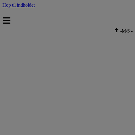
Hop til indholdet
-
M/S
-