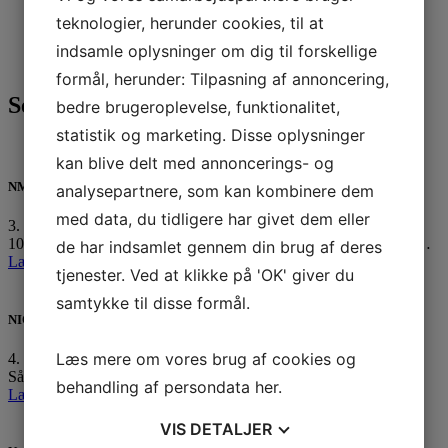
Sejlerskolen
(41)
teknologier, herunder cookies, til at
Sejlklubben
(615)
Tursejlere
(61)
indsamle oplysninger om dig til forskellige
Ungdom
(137)
formål, herunder: Tilpasning af annoncering,
Seneste 3 indlæg
bedre brugeroplevelse, funktionalitet,
statistik og marketing. Disse oplysninger
kan blive delt med annoncerings- og
NM medaljer til unge Horsens sejlere
analysepartnere, som kan kombinere dem
med data, du tidligere har givet dem eller
3. august 2026
10 af vores ungdomssejlere er netop hjemvendt fra Nordic Youth…
de har indsamlet gennem din brug af deres
Læs mere »
tjenester. Ved at klikke på 'OK' giver du
samtykke til disse formål.
NIOR sejlerret uge 33
Læs mere om vores brug af cookies og
4. august 2026
Så er vi igen klar med ugens sejlerret til uge 33:…
behandling af persondata
her
.
Læs mere »
VIS
DETALJER