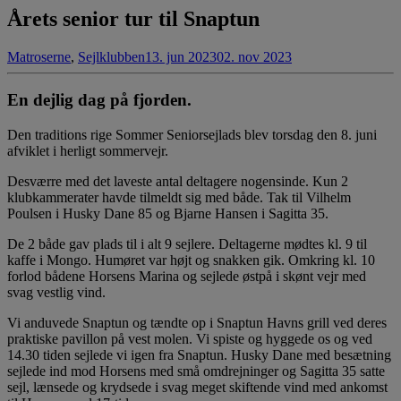
Årets senior tur til Snaptun
Matroserne
,
Sejlklubben
13. jun 2023
02. nov 2023
En dejlig dag på fjorden.
Den traditions rige Sommer Seniorsejlads blev torsdag den 8. juni
afviklet i herligt sommervejr.
Desværre med det laveste antal deltagere nogensinde. Kun 2
klubkammerater havde tilmeldt sig med både. Tak til Vilhelm
Poulsen i Husky Dane 85 og Bjarne Hansen i Sagitta 35.
De 2 både gav plads til i alt 9 sejlere. Deltagerne mødtes kl. 9 til
kaffe i Mongo. Humøret var højt og snakken gik. Omkring kl. 10
forlod bådene Horsens Marina og sejlede østpå i skønt vejr med
svag vestlig vind.
Vi anduvede Snaptun og tændte op i Snaptun Havns grill ved deres
praktiske pavillon på vest molen. Vi spiste og hyggede os og ved
14.30 tiden sejlede vi igen fra Snaptun. Husky Dane med besætning
sejlede ind mod Horsens med små omdrejninger og Sagitta 35 satte
sejl, lænsede og krydsede i svag meget skiftende vind med ankomst