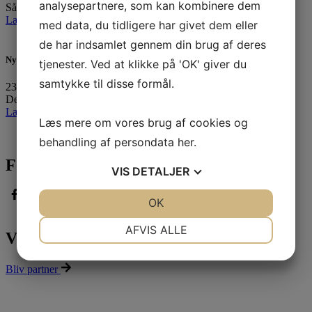
analysepartnere, som kan kombinere dem
Så er vi igen klar med ugens sejlerret til uge 33:…
Læs mere »
med data, du tidligere har givet dem eller
de har indsamlet gennem din brug af deres
Ny forpagter for vores fantastiske klubhus
tjenester. Ved at klikke på 'OK' giver du
samtykke til disse formål.
23. juli 2026
Det er med stor fornøjelse og også en vis portion…
Læs mere »
Læs mere om vores brug af cookies og
behandling af persondata
her
.
Følg med
VIS
DETALJER
JA
NEJ
OK
JA
NEJ
NØDVENDIGE
PRÆFERENCER
AFVIS ALLE
Vores partnere
JA
NEJ
JA
NEJ
Bliv partner
MARKETING
STATISTIK