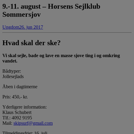
9.-11. august – Horsens Sejlklub
Sommersjov
Ungdom
26. jun 2017
Hvad skal der ske?
Vi skal sejle, bade og lave en masse sjove ting i og omkring
vandet.
Bådtyper:
Jollesejlads
Åben i dagtimerne
Pris: 450,- kr.
Yderligere information:
Klaus Schubert
Tlf.: 4092 9195
Mail:
skipsurf@gmail.com
Tilmeldingsfrist: 16. juli