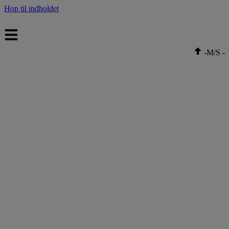
Hop til indholdet
-
M/S
-