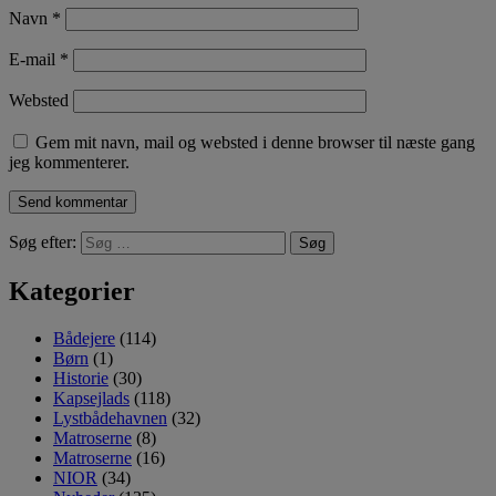
Navn
*
E-mail
*
Websted
Gem mit navn, mail og websted i denne browser til næste gang
jeg kommenterer.
Søg efter:
Kategorier
Bådejere
(114)
Børn
(1)
Historie
(30)
Kapsejlads
(118)
Lystbådehavnen
(32)
Matroserne
(8)
Matroserne
(16)
NIOR
(34)