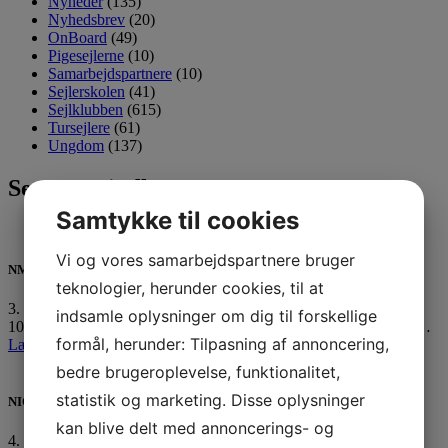
Nyheder
(135)
Nyhedsbrev
(20)
OnBoard
(49)
Pigesejlerne
(10)
Samarbejdspartnere
(10)
Sejlerskolen
(41)
Sejlklubben
(615)
Tursejlere
(61)
Ungdom
(137)
Seneste 3 indlæg
Samtykke til cookies
Vi og vores samarbejdspartnere bruger
NM medaljer til unge Horsens sejlere
teknologier, herunder cookies, til at
3. august 2026
indsamle oplysninger om dig til forskellige
10 af vores ungdomssejlere er netop hjemvendt fra Nordic Youth…
formål, herunder: Tilpasning af annoncering,
Læs mere »
bedre brugeroplevelse, funktionalitet,
statistik og marketing. Disse oplysninger
NIOR sejlerret uge 33
kan blive delt med annoncerings- og
4. august 2026