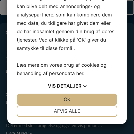
kan blive delt med annoncerings- og
analysepartnere, som kan kombinere dem
med data, du tidligere har givet dem eller
de har indsamlet gennem din brug af deres
Seneste 3 indlæg
tjenester. Ved at klikke på 'OK' giver du
NM medaljer til unge Horsens sejlere
samtykke til disse formål.
3. august 2026
10 af vores ungdomssejlere er netop hjemvendt fra Nordic
Youth…
Læs mere om vores brug af cookies og
LÆS MERE »
behandling af persondata
her
.
NIOR sejlerret uge 33
VIS
DETALJER
4. august 2026
Så er vi igen klar med ugens sejlerret til uge 33:…
JA
NEJ
OK
JA
NEJ
LÆS MERE »
NØDVENDIGE
PRÆFERENCER
AFVIS ALLE
Ny forpagter for vores fantastiske klubhus
23. juli 2026
JA
NEJ
JA
NEJ
Det er med stor fornøjelse og også en vis portion…
MARKETING
STATISTIK
LÆS MERE »