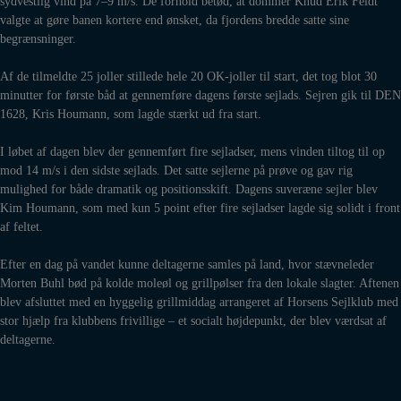
sydvestlig vind på 7–9 m/s. De forhold betød, at dommer Knud Erik Feldt
valgte at gøre banen kortere end ønsket, da fjordens bredde satte sine
begrænsninger.
Af de tilmeldte 25 joller stillede hele 20 OK-joller til start, det tog blot 30
minutter for første båd at gennemføre dagens første sejlads. Sejren gik til DEN
1628, Kris Houmann, som lagde stærkt ud fra start.
I løbet af dagen blev der gennemført fire sejladser, mens vinden tiltog til op
mod 14 m/s i den sidste sejlads. Det satte sejlerne på prøve og gav rig
mulighed for både dramatik og positionsskift. Dagens suveræne sejler blev
Kim Houmann, som med kun 5 point efter fire sejladser lagde sig solidt i front
af feltet.
Efter en dag på vandet kunne deltagerne samles på land, hvor stævneleder
Morten Buhl bød på kolde moleøl og grillpølser fra den lokale slagter. Aftenen
blev afsluttet med en hyggelig grillmiddag arrangeret af Horsens Sejlklub med
stor hjælp fra klubbens frivillige – et socialt højdepunkt, der blev værdsat af
deltagerne.