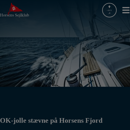
Hop
til
-
M/S
-
indholdet
OK-jolle stævne på Horsens Fjord