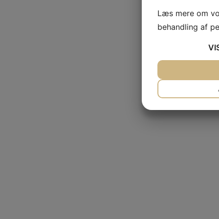
Læs mere om vor
behandling af p
VI
JA
NEJ
NØDVENDIG
JA
NEJ
MARKETING